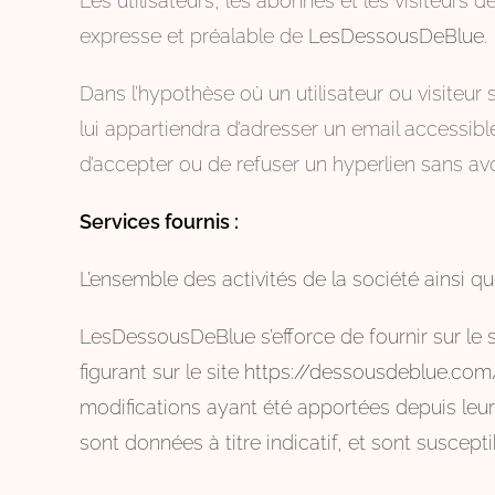
Les utilisateurs, les abonnés et les visiteurs 
expresse et préalable de
LesDessousDeBlue
.
Dans l’hypothèse où un utilisateur ou visiteur 
lui appartiendra d’adresser un email accessibl
d’accepter ou de refuser un hyperlien sans avoir
Services fournis :
L’ensemble des activités de la société ainsi q
LesDessousDeBlue
s’efforce de fournir sur l
figurant sur le site
https://dessousdeblue.com
modifications ayant été apportées depuis leur 
sont données à titre indicatif, et sont suscept