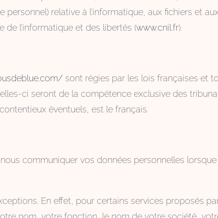
ersonnel) relative à l’informatique, aux fichiers et aux li
de l’informatique et des libertés (
www.cnil.fr
).
sousdeblue.com/
sont régies par les lois françaises et t
e celles-ci seront de la compétence exclusive des tribun
ontentieux éventuels, est le français.
 nous communiquer vos données personnelles lorsque vo
ceptions. En effet, pour certains services proposés pa
tre nom, votre fonction, le nom de votre société, vot