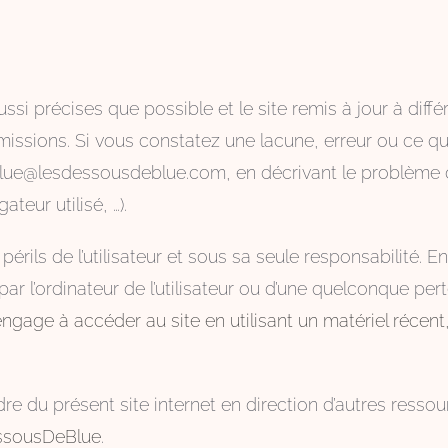
ssi précises que possible et le site remis à jour à diff
missions. Si vous constatez une lacune, erreur ou ce q
se blue@lesdessousdeblue.com, en décrivant le problème 
teur utilisé, …).
périls de l’utilisateur et sous sa seule responsabilité. 
 l’ordinateur de l’utilisateur ou d’une quelconque pe
 s’engage à accéder au site en utilisant un matériel réce
re du présent site internet en direction d’autres ressou
ssousDeBlue
.