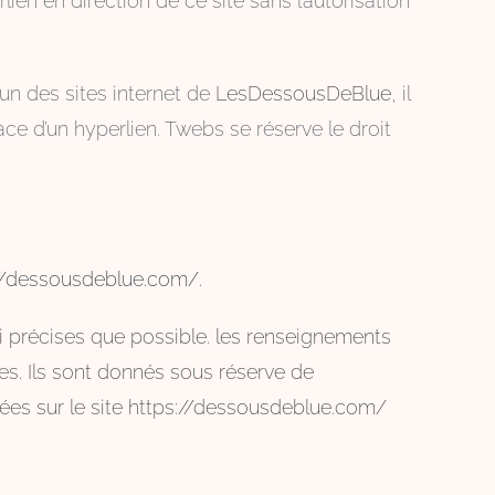
lien en direction de ce site sans l’autorisation
’un des sites internet de
LesDessousDeBlue
, il
ce d’un hyperlien. Twebs se réserve le droit
//dessousdeblue.com/
.
si précises que possible. les renseignements
es. Ils sont donnés sous réserve de
quées sur le site https://dessousdeblue.com/