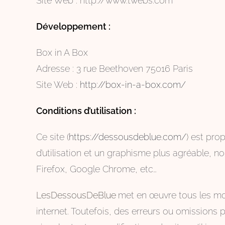
Site Web : http://www.twebs.com
Développement
:
Box in A Box
Adresse : 3 rue Beethoven 75016 Paris
Site Web :
http://box-in-a-box.com/
Conditions d’utilisation :
Ce site (
https://dessousdeblue.com/
) est pro
d’utilisation et un graphisme plus agréable,
Firefox, Google Chrome, etc…
LesDessousDeBlue
met en œuvre tous les moye
internet. Toutefois, des erreurs ou omissions p