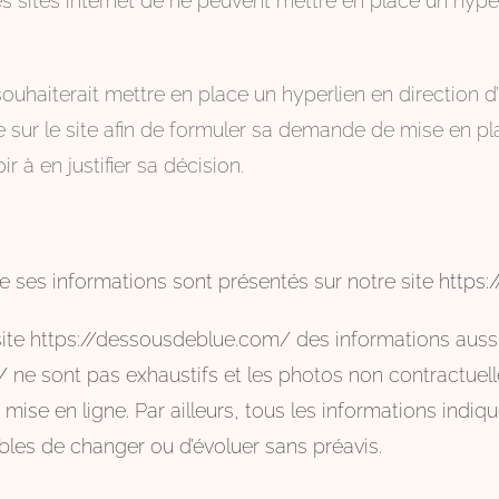
des sites internet de ne peuvent mettre en place un hyper
souhaiterait mettre en place un hyperlien en direction d
e sur le site afin de formuler sa demande de mise en pla
 à en justifier sa décision.
ue ses informations sont présentés sur notre site
https:
e site https://dessousdeblue.com/ des informations aus
/
ne sont pas exhaustifs et les photos non contractuell
mise en ligne. Par ailleurs, tous les informations indi
ibles de changer ou d’évoluer sans préavis.